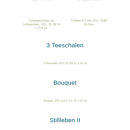
Schneeglöckchen vor
Schlehen & Feder 2022, Öl/Hf
Schluttenbach, 2021, Öl /Hf 24
22x10cm
x 13,6 cm
3 Teeschalen
3 Teeschalen 2021 Öl /Hf 15 x 34 cm
Bouquet
Bouquet 2021,Acryl /Lw 24 x 18 cm
Stillleben II