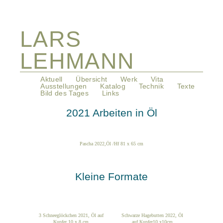
LARS
LEHMANN
Navigation
Aktuell
Übersicht
Werk
Vita
überspringen
Ausstellungen
Katalog
Technik
Texte
Bild des Tages
Links
2021 Arbeiten in Öl
Pascha 2022,Öl /Hf 81 x 65 cm
Kleine Formate
3 Schneeglöckchen 2021, Öl auf
Schwarze Hagebutten 2022, Öl
Kupfer 10 x 8 cm
auf Kupfer10 x10cm