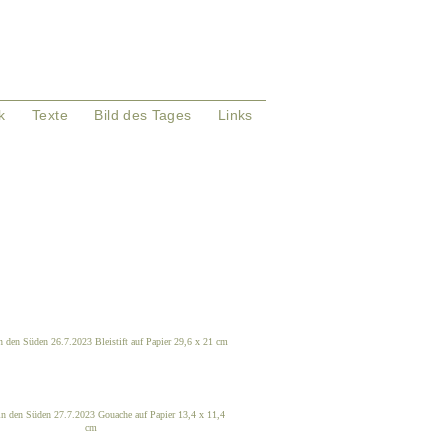
k
Texte
Bild des Tages
Links
n den Süden 26.7.2023 Bleistift auf Papier 29,6 x 21 cm
in den Süden 27.7.2023 Gouache auf Papier 13,4 x 11,4
cm