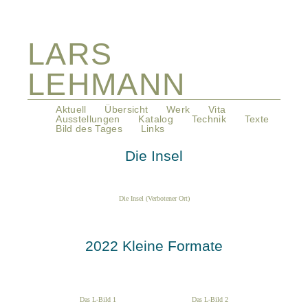
LARS
LEHMANN
Navigation
Aktuell
Übersicht
Werk
Vita
überspringen
Ausstellungen
Katalog
Technik
Texte
Bild des Tages
Links
Die Insel
Die Insel (Verbotener Ort)
2022 Kleine Formate
Das L-Bild 1
Das L-Bild 2